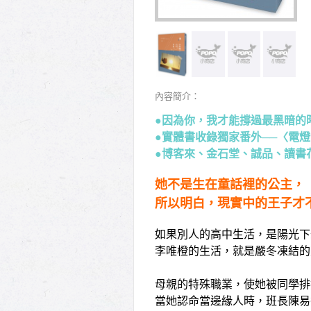
內容簡介：
●因為你，我才能撐過最黑暗的
●實體書收錄獨家番外──〈電
●​
博客來
、
金石堂
、
誠品
、
讀書
她不是生在童話裡的公主，
所以明白，現實中的王子才
如果別人的高中生活，是陽光下
李唯橙的生活，就是嚴冬凍結的
母親的特殊職業，使她被同學排
當她認命當邊緣人時，班長陳易