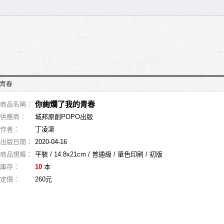
青春
你絢爛了我的青春
商品名稱：
供應商：
城邦原創POPO出版
作者：
丁凌凜
出版日期：
2020-04-16
商品規格：
平裝 / 14.8x21cm / 普通級 / 單色印刷 / 初版
庫存：
10
本
定價：
260元