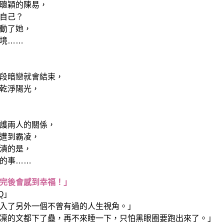
聰穎的陳易，
自己？
動了她，
境……
段暗戀就會結束，
乾淨陽光，
護兩人的關係，
遭到霸凌，
潰的是，
的事……
完後會感到幸福！」
Q」
入了另外一個不曾有過的人生視角。」
凜的文都下了蠱，再不來睡一下，只怕黑眼圈要跑出來了。」