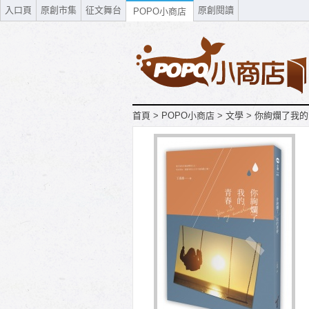
入口頁
原創市集
征文舞台
原創閱讀
POPO小商店
首頁
>
POPO小商店
>
文學
>
你絢爛了我的