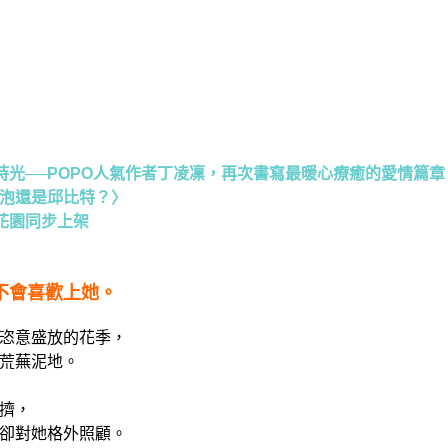
時光──POPO人氣作者丁凌凜，再次書寫最暖心療癒的愛情篇章
燈泡還是邱比特？〉
花園
同步上架
不會喜歡上她。
恣意盛放的花季，
荒蕪泥地。
擠，
卻對她格外照顧。