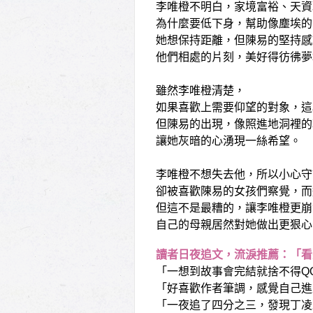
李唯橙不明白，家境富裕、天資
為什麼要低下身，幫助像塵埃的
她想保持距離，但陳易的堅持感
他們相處的片刻，美好得彷彿夢
雖然李唯橙清楚，
如果喜歡上需要仰望的對象，這
但陳易的出現，像照進地洞裡的
讓她灰暗的心湧現一絲希望。
李唯橙不想失去他，所以小心守
卻被喜歡陳易的女孩們察覺，而
但這不是最糟的，讓李唯橙更崩
自己的母親居然對她做出更狠心
讀者日夜追文，流淚推薦：「看
「一想到故事會完結就捨不得Q
「好喜歡作者筆調，感覺自己進
「一夜追了四分之三，發現丁凌